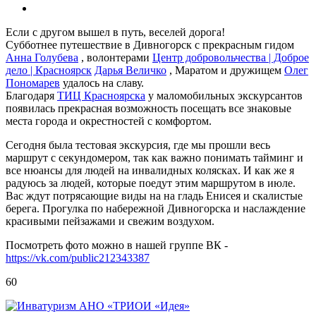
Если с другом вышел в путь, веселей дорога!
Субботнее путешествие в Дивногорск с прекрасным гидом
Анна Голубева
, волонтерами
Центр добровольчества | Доброе
дело | Красноярск
Дарья Величко
, Маратом и дружищем
Олег
Пономарев
удалось на славу.
Благодаря
ТИЦ Красноярска
у маломобильных экскурсантов
появилась прекрасная возможность посещать все знаковые
места города и окрестностей с комфортом.
Сегодня была тестовая экскурсия, где мы прошли весь
маршрут с секундомером, так как важно понимать тайминг и
все нюансы для людей на инвалидных колясках. И как же я
радуюсь за людей, которые поедут этим маршрутом в июле.
Вас ждут потрясающие виды на на гладь Енисея и скалистые
берега. Прогулка по набережной Дивногорска и наслаждение
красивыми пейзажами и свежим воздухом.
Посмотреть фото можно в нашей группе ВК -
https://vk.com/public212343387
60